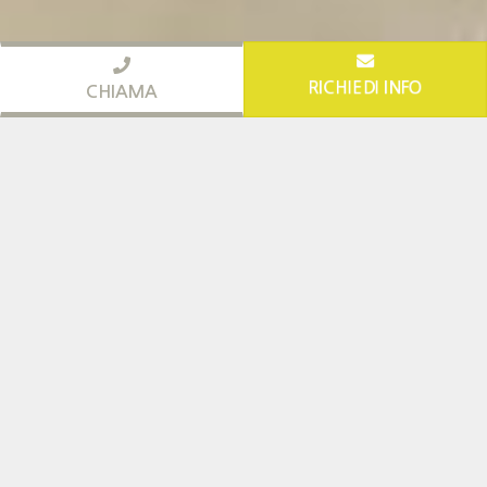
RICHIEDI INFO
CHIAMA
Benvenuto al NoiDue
Qui l’accoglienza è
di casa
Siamo mamma e figlia e ti diamo in benvenuto al
NOIDUE, hotel tre stelle di Rimini.